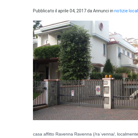
Pubblicato il
aprile 04, 2017
da
Annunci
in
notizie local
casa affitto Ravenna Ravenna (/raˈvenna/, localment