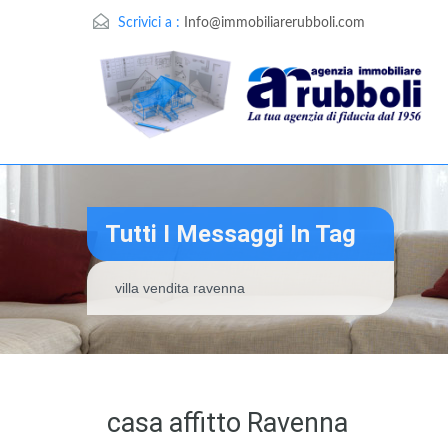
Scrivici a :
Info@immobiliarerubboli.com
Tutti I Messaggi In Tag
villa vendita ravenna
casa affitto Ravenna