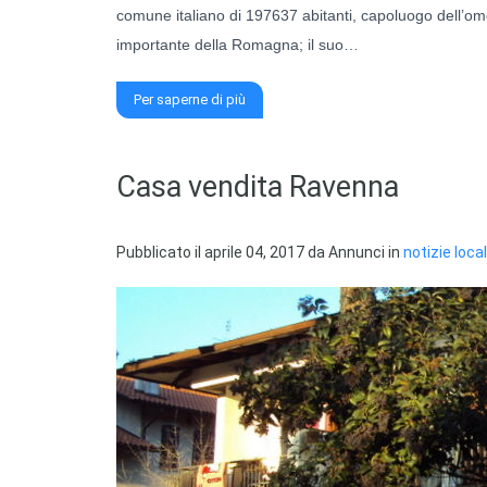
comune italiano di 197637 abitanti, capoluogo dell’om
importante della Romagna; il suo…
Per saperne di più
Casa vendita Ravenna
Pubblicato il
aprile 04, 2017
da
Annunci
in
notizie local