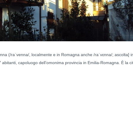
 (/raˈvenna/, localmente e in Romagna anche /raˈvɛnna/; ascolta[·in
abitanti, capoluogo dell’omonima provincia in Emilia-Romagna. È la cit