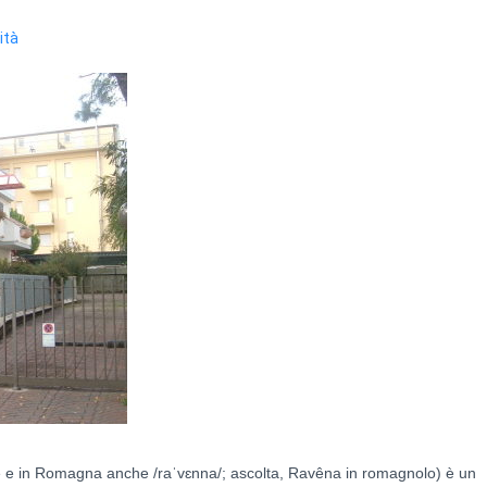
ità
e e in Romagna anche /raˈvɛnna/; ascolta, Ravêna in romagnolo) è un