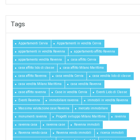
Tags
Appartamenti Cervia
Appartamenti in vendita Cervia
appartamenti in vendita Ravenna
appartamento affitto Ravenna
appartamento vendita Ravenna
casa affitto Cervia
casa affitto lido di classe
casa affitto Milano Marittima
casa affitto Ravenna
casa vendita Cervia
casa vendita lido di classe
casa vendita Milano Marittima
casa vendita Ravenna
case affitto ravenna
Case in vendita Cervia
Eventi Lido di Classe
Eventi Ravenna
immobiliare ravenna
immobili in vendita Ravenna
Massima valutazione case Ravenna
mercato immobiliare
monumenti ravenna
Progetti sviluppo Milano Marittima
ravenna
ravenna casa
ravenna case
Ravenna immobili
Ravenna vendo casa
Ravenna vendo immobili
ricerca immobili