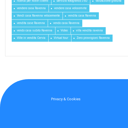
ricerca per nostri clienti
Servizio fotografico 360
Valutazione gratuita
vendere casa Ravenna
vendere casa velocemnte
Vendi casa Ravenna velocemente
vendita casa Ravenna
vendita case Ravenna
vendo casa Ravenna
vendo casa subito Ravenna
Video
villa vendita ravenna
Ville in vendita Cervia
Virtual tour
Zero provvigioni Ravenna
Privacy & Cookies