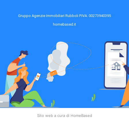
Gruppo Agenzie Immobiliari Rubboli P.IVA: 00273940395
homebased.it
Sito web a cura di HomeBased