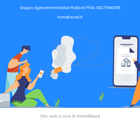
Gruppo Agenzie Immobiliari Rubboli P.IVA: 00273940395
homebased.it
Sito web a cura di HomeBased