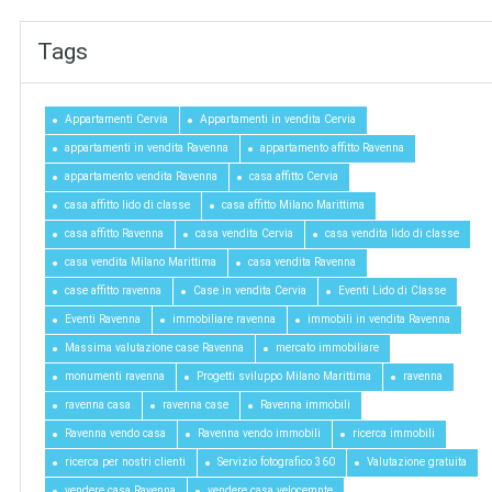
Tags
Appartamenti Cervia
Appartamenti in vendita Cervia
appartamenti in vendita Ravenna
appartamento affitto Ravenna
appartamento vendita Ravenna
casa affitto Cervia
casa affitto lido di classe
casa affitto Milano Marittima
casa affitto Ravenna
casa vendita Cervia
casa vendita lido di classe
casa vendita Milano Marittima
casa vendita Ravenna
case affitto ravenna
Case in vendita Cervia
Eventi Lido di Classe
Eventi Ravenna
immobiliare ravenna
immobili in vendita Ravenna
Massima valutazione case Ravenna
mercato immobiliare
monumenti ravenna
Progetti sviluppo Milano Marittima
ravenna
ravenna casa
ravenna case
Ravenna immobili
Ravenna vendo casa
Ravenna vendo immobili
ricerca immobili
ricerca per nostri clienti
Servizio fotografico 360
Valutazione gratuita
vendere casa Ravenna
vendere casa velocemnte