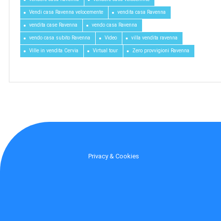
Vendi casa Ravenna velocemente
vendita casa Ravenna
vendita case Ravenna
vendo casa Ravenna
vendo casa subito Ravenna
Video
villa vendita ravenna
Ville in vendita Cervia
Virtual tour
Zero provvigioni Ravenna
Privacy & Cookies