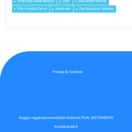
vendo casa subito Ravenna
Video
villa vendita ravenna
Ville in vendita Cervia
Virtual tour
Zero provvigioni Ravenna
Privacy & Cookies
Gruppo Agenzie Immobiliari Rubboli P.IVA: 00273940395
homebased.it