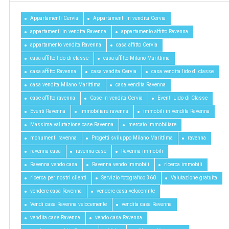
Appartamenti Cervia
Appartamenti in vendita Cervia
appartamenti in vendita Ravenna
appartamento affitto Ravenna
appartamento vendita Ravenna
casa affitto Cervia
casa affitto lido di classe
casa affitto Milano Marittima
casa affitto Ravenna
casa vendita Cervia
casa vendita lido di classe
casa vendita Milano Marittima
casa vendita Ravenna
case affitto ravenna
Case in vendita Cervia
Eventi Lido di Classe
Eventi Ravenna
immobiliare ravenna
immobili in vendita Ravenna
Massima valutazione case Ravenna
mercato immobiliare
monumenti ravenna
Progetti sviluppo Milano Marittima
ravenna
ravenna casa
ravenna case
Ravenna immobili
Ravenna vendo casa
Ravenna vendo immobili
ricerca immobili
ricerca per nostri clienti
Servizio fotografico 360
Valutazione gratuita
vendere casa Ravenna
vendere casa velocemnte
Vendi casa Ravenna velocemente
vendita casa Ravenna
vendita case Ravenna
vendo casa Ravenna