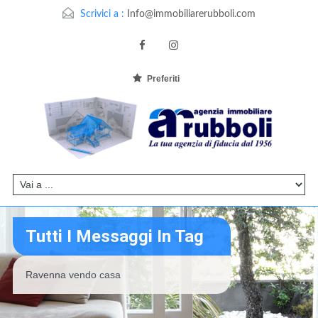
Scrivici a :
Info@immobiliarerubboli.com
Preferiti
Tutti I Messaggi In Tag
Ravenna vendo casa