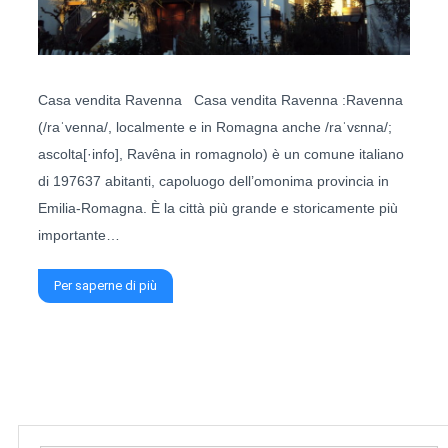
Casa vendita Ravenna Casa vendita Ravenna :Ravenna
(/raˈvenna/, localmente e in Romagna anche /raˈvɛnna/;
ascolta[·info], Ravêna in romagnolo) è un comune italiano
di 197637 abitanti, capoluogo dell’omonima provincia in
Emilia-Romagna. È la città più grande e storicamente più
importante…
Per saperne di più