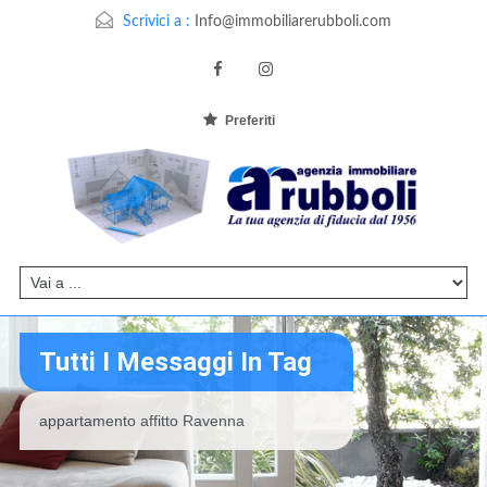
Scrivici a :
Info@immobiliarerubboli.com
Preferiti
Tutti I Messaggi In Tag
appartamento affitto Ravenna