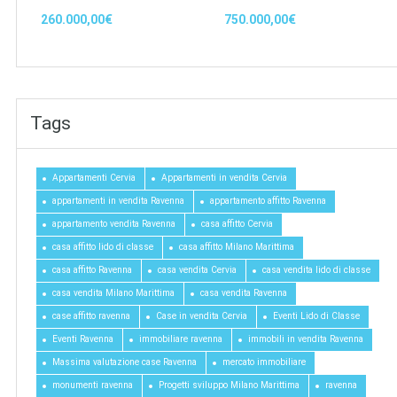
260.000,00€
750.000,00€
Tags
Appartamenti Cervia
Appartamenti in vendita Cervia
appartamenti in vendita Ravenna
appartamento affitto Ravenna
appartamento vendita Ravenna
casa affitto Cervia
casa affitto lido di classe
casa affitto Milano Marittima
casa affitto Ravenna
casa vendita Cervia
casa vendita lido di classe
casa vendita Milano Marittima
casa vendita Ravenna
case affitto ravenna
Case in vendita Cervia
Eventi Lido di Classe
Eventi Ravenna
immobiliare ravenna
immobili in vendita Ravenna
Massima valutazione case Ravenna
mercato immobiliare
monumenti ravenna
Progetti sviluppo Milano Marittima
ravenna