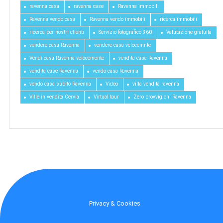
ravenna casa
ravenna case
Ravenna immobili
Ravenna vendo casa
Ravenna vendo immobili
ricerca immobili
ricerca per nostri clienti
Servizio fotografico 360
Valutazione gratuita
vendere casa Ravenna
vendere casa velocemnte
Vendi casa Ravenna velocemente
vendita casa Ravenna
vendita case Ravenna
vendo casa Ravenna
vendo casa subito Ravenna
Video
villa vendita ravenna
Ville in vendita Cervia
Virtual tour
Zero provvigioni Ravenna
Privacy & Cookies