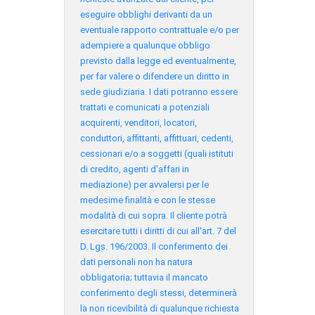
eseguire obblighi derivanti da un
eventuale rapporto contrattuale e/o per
adempiere a qualunque obbligo
previsto dalla legge ed eventualmente,
per far valere o difendere un diritto in
sede giudiziaria. I dati potranno essere
trattati e comunicati a potenziali
acquirenti, venditori, locatori,
conduttori, affittanti, affittuari, cedenti,
cessionari e/o a soggetti (quali istituti
di credito, agenti d'affari in
mediazione) per avvalersi per le
medesime finalità e con le stesse
modalità di cui sopra. Il cliente potrà
esercitare tutti i diritti di cui all'art. 7 del
D. Lgs. 196/2003. Il conferimento dei
dati personali non ha natura
obbligatoria; tuttavia il mancato
conferimento degli stessi, determinerà
la non ricevibilità di qualunque richiesta