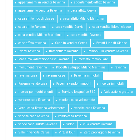
appartamenti in vendita Ravenna
appartamento affitto Ravenna
appartamento vendita Ravenna
casa affitto Cervia
casa affitto lido di classe
casa affitto Milano Marittima
casa affitto Ravenna
casa vendita Cervia
casa vendita lido di classe
casa vendita Milano Marittima
casa vendita Ravenna
case affitto ravenna
Case in vendita Cervia
Eventi Lido di Classe
Eventi Ravenna
immobiliare ravenna
immobili in vendita Ravenna
Massima valutazione case Ravenna
mercato immobiliare
monumenti ravenna
Progetti sviluppo Milano Marittima
ravenna
ravenna casa
ravenna case
Ravenna immobili
Ravenna vendo casa
Ravenna vendo immobili
ricerca immobili
ricerca per nostri clienti
Servizio fotografico 360
Valutazione gratuita
vendere casa Ravenna
vendere casa velocemnte
Vendi casa Ravenna velocemente
vendita casa Ravenna
vendita case Ravenna
vendo casa Ravenna
vendo casa subito Ravenna
Video
villa vendita ravenna
Ville in vendita Cervia
Virtual tour
Zero provvigioni Ravenna