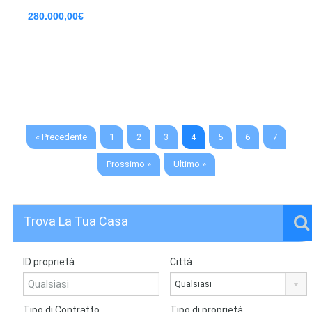
280.000,00€
« Precedente
1
2
3
4
5
6
7
Prossimo »
Ultimo »
Trova La Tua Casa
ID proprietà
Città
Qualsiasi
Tipo di Contratto
Tipo di proprietà