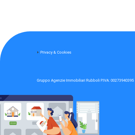
Privacy & Cookies
Gruppo Agenzie Immobiliari Rubboli P.IVA: 00273940395