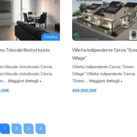
Vendita
imo Trilocale Ristrutturato
Villetta Indipendente Cervia “Gre
Village”
o trilocale ristrutturato Cervia
Villetta indipendente Cervia “Green
o trilocale ristrutturato Cervia
Village” Villetta indipendente Cervia
imo…
Maggiori dettagli
“Green…
Maggiori dettagli
0,00€
430.000,00€
1
2
3
4