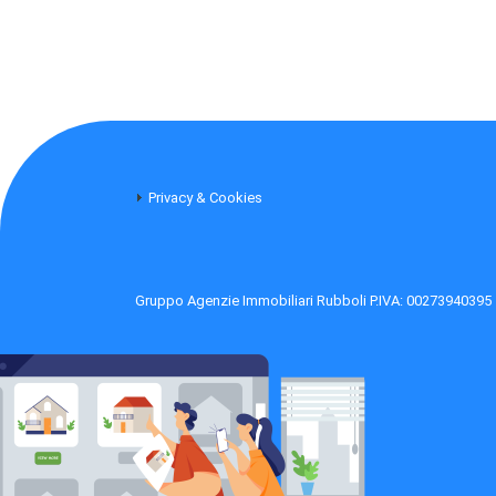
Privacy & Cookies
Gruppo Agenzie Immobiliari Rubboli P.IVA: 00273940395