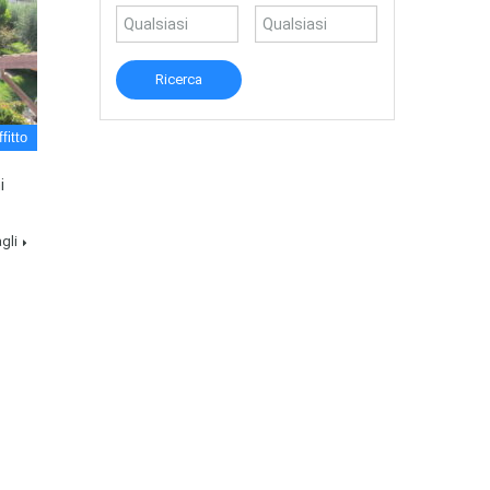
fitto
i
gli