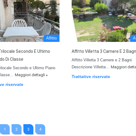
Affitto
Af
 Trilocale Secondo E Ultimo
Affitto Villetta 3 Camere E 2 Bagn
ido Di Classe
Affitto Villetta 3 Camere e 2 Bagni
Descrizione Villetta…
Maggiori detta
Trilocale Secondo e Ultimo Piano
 Classe…
Maggiori dettagli
Trattative riservate
ive riservate
1
2
3
4